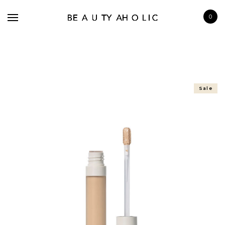
0
Sale
BRANDS
SKINCARE
MAKE UP
BATH & BODY
HAIRCARE
FRAGRANCE