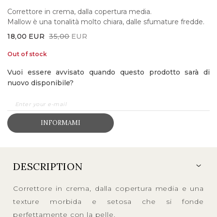
Correttore in crema, dalla copertura media.
Mallow è una tonalità molto chiara, dalle sfumature fredde.
Original
Current
18,00
EUR
35,00
EUR
price
price
Out of stock
was:
is:
Vuoi essere avvisato quando questo prodotto sarà di
35,00EUR.
18,00EUR.
nuovo disponibile?
INFORMAMI
DESCRIPTION
Correttore in crema, dalla copertura media e una
texture morbida e setosa che si fonde
perfettamente con la pelle.