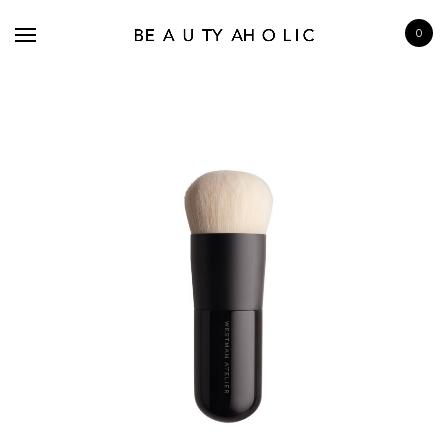
0
BRANDS
SKINCARE
MAKE UP
BATH & BODY
HAIRCARE
FRAGRANCE