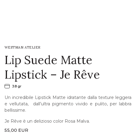
LOGIN
WISHLIST
WESTMAN ATELIER
ENG
Lip Suede Matte
Lipstick – Je Rêve
3.8 gr
Un incredibile Lipstick Matte idratante dalla texture leggera
e vellutata, dall’ultra pigmento vivido e pulito, per labbra
bellissime.
Je Rêve è un delizioso color Rosa Malva.
55,00
EUR