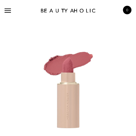
0
BRANDS
SKINCARE
MAKE UP
BATH & BODY
HAIRCARE
FRAGRANCE