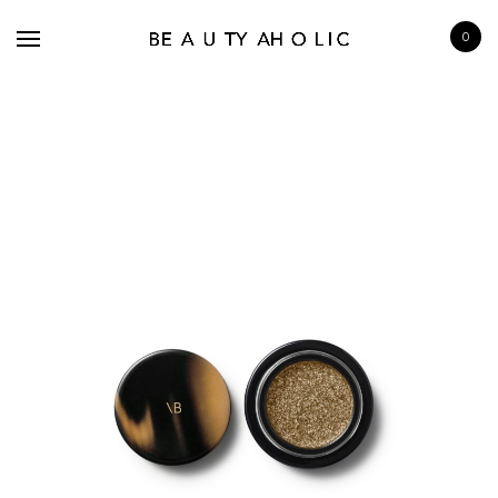
0
BRANDS
SKINCARE
MAKE UP
BATH & BODY
HAIRCARE
FRAGRANCE