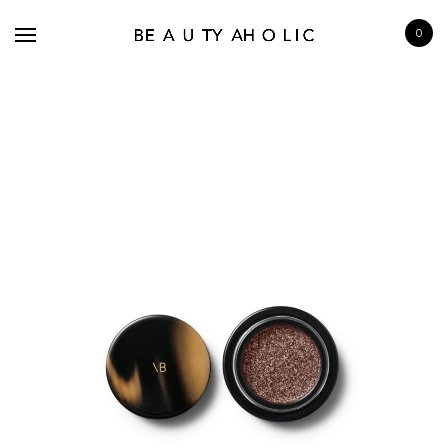
0
BRANDS
SKINCARE
MAKE UP
BATH & BODY
HAIRCARE
FRAGRANCE