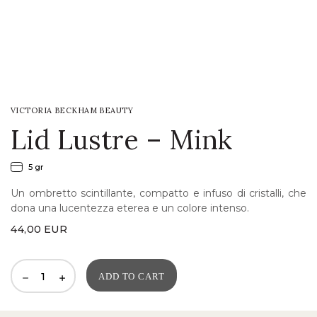
LOGIN
WISHLIST
VICTORIA BECKHAM BEAUTY
ENG
Lid Lustre – Mink
5 gr
Un ombretto scintillante, compatto e infuso di cristalli, che
dona una lucentezza eterea e un colore intenso.
44,00
EUR
ADD TO CART