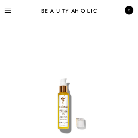
0
BRANDS
SKINCARE
MAKE UP
BATH & BODY
HAIRCARE
FRAGRANCE