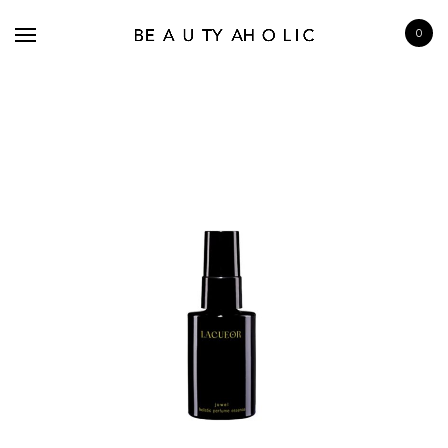
0
BRANDS
SKINCARE
MAKE UP
BATH & BODY
HAIRCARE
FRAGRANCE