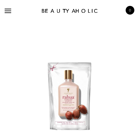
0
BRANDS
SKINCARE
MAKE UP
BATH & BODY
HAIRCARE
FRAGRANCE