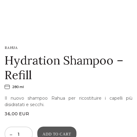
LOGIN
WISHLIST
RAHUA
ENG
Hydration Shampoo –
Refill
280 ml
Il nuovo shampoo Rahua per ricostituire i capelli più
disidratati e secchi.
36,00
EUR
ADD TO CART