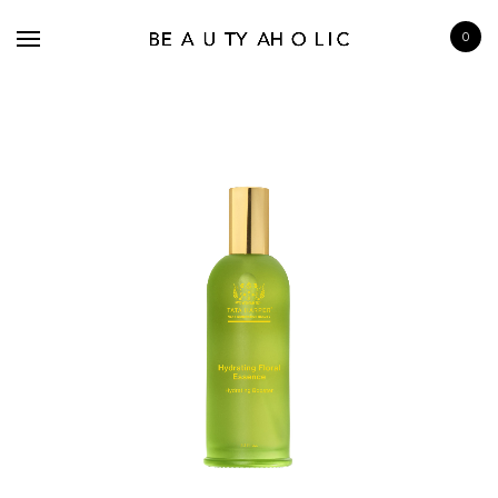
0
BRANDS
SKINCARE
MAKE UP
BATH & BODY
HAIRCARE
FRAGRANCE