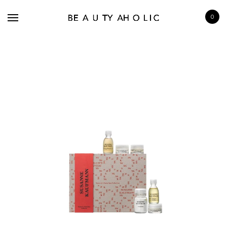
0
BRANDS
SKINCARE
MAKE UP
BATH & BODY
HAIRCARE
FRAGRANCE