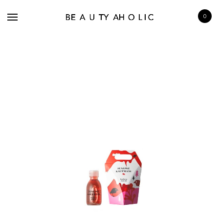
0
BRANDS
SKINCARE
MAKE UP
BATH & BODY
HAIRCARE
FRAGRANCE