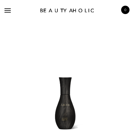
0
BRANDS
SKINCARE
MAKE UP
BATH & BODY
HAIRCARE
FRAGRANCE