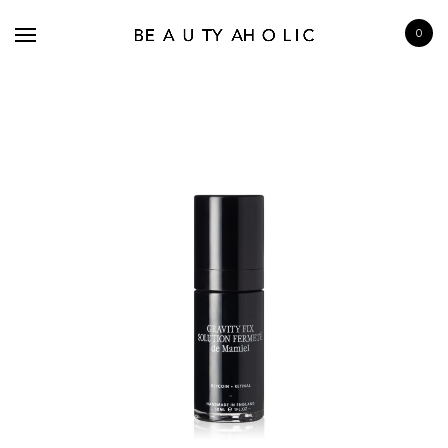
0
BRANDS
SKINCARE
MAKE UP
BATH & BODY
HAIRCARE
FRAGRANCE