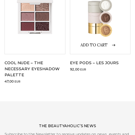
ADD TO CART
EYE PODS – LES JOURS
COOL NUDE – THE
NECESSARY EYESHADOW
92,00
EUR
PALETTE
47,00
EUR
THE BEAUTYAHOLIC’S NEWS
Subscribe to the Newsletter to receive updates on news, events and