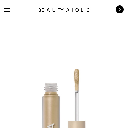
0
BRANDS
SKINCARE
MAKE UP
BATH & BODY
HAIRCARE
FRAGRANCE