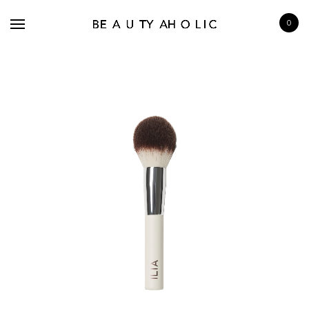
0
BRANDS
SKINCARE
MAKE UP
BATH & BODY
HAIRCARE
FRAGRANCE