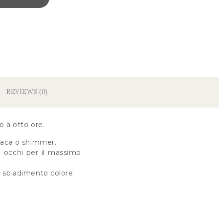
REVIEWS (0)
o a otto ore.
opaca o shimmer.
o occhi per il massimo
i sbiadimento colore.