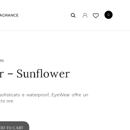
0
AGRANCE
TY
r – Sunflower
sofisticato e waterproof, EyeWear offre un
tto ore.
DD TO CART