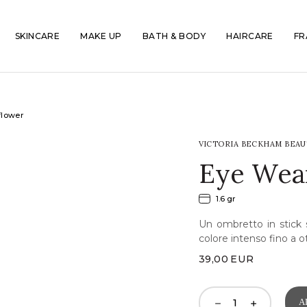
SKINCARE
MAKE UP
BATH & BODY
HAIRCARE
FR
flower
VICTORIA BECKHAM BEAU
Eye Wea
1.6 gr
Un ombretto in stick 
colore intenso fino a o
39,00
EUR
A