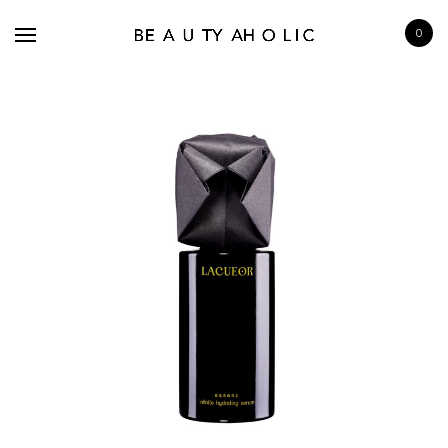
0
BRANDS
SKINCARE
MAKE UP
BATH & BODY
HAIRCARE
FRAGRANCE