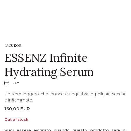
LOGIN
WISHLIST
LACUEOR
ENG
ESSENZ Infinite
Hydrating Serum
50 ml
Un siero leggero che lenisce e riequilibra le pelli più secche
e infiammate.
160,00
EUR
Out of stock
Vuoi essere avvisato quando questo prodotto sarà di