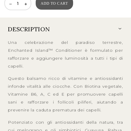
ADD TO CART
DESCRIPTION
Una celebrazione del paradiso terrestre,
Enchanted Island™ Conditioner è formulato per
rafforzare e aggiungere luminosità a tutti i tipi di
capelli.
Questo balsamo ricco di vitamine e antiossidanti
infonde vitalità alle ciocche. Con Biotina vegetale,
Vitamine B6, A, C ed E per promuovere capelli
sani e rafforzare i follicoli piliferi, aiutando a
prevenire la caduta prematura dei capelli.
Potenziato con gli antiossidanti della natura, tra
cui melograno e oli simbiotici, Guayusa, Rahua,