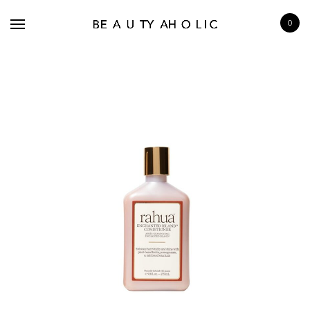
0
BRANDS
SKINCARE
MAKE UP
BATH & BODY
HAIRCARE
FRAGRANCE