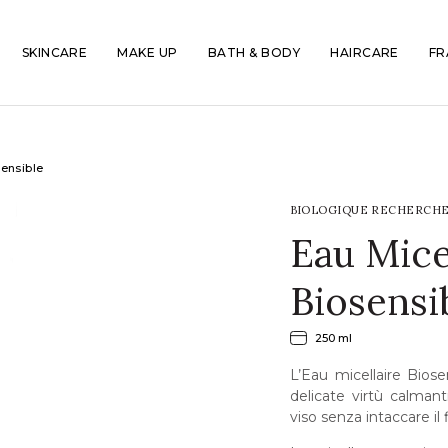
SKINCARE
MAKE UP
BATH & BODY
HAIRCARE
FR
sensible
BIOLOGIQUE RECHERCH
Eau Mice
Biosensi
250 ml
L’Eau micellaire Biosen
delicate virtù calmant
viso senza intaccare il f