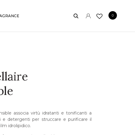
0
AGRANCE
E
llaire
ble
sible associa virtù idratanti e tonificanti a
i e detergenti per struccare e purificare il
ilm idrolipidico.