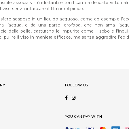
sible associa virtù idratanti e tonificanti a delicate virtù c
l viso senza intaccare il film idrolipidico.
osfere sospese in un liquido acquoso, come ad esempio l’a
ama l’acqua, e da una parte idrofoba, che non ama l’ac
rficie della pelle, catturano le impurità come il sebo e l’in
 pulire il viso in maniera efficace, ma senza aggredire l’epi
NY
FOLLOW US
YOU CAN PAY WITH