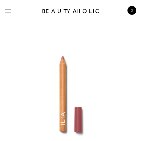
0
BRANDS
SKINCARE
MAKE UP
BATH & BODY
HAIRCARE
FRAGRANCE