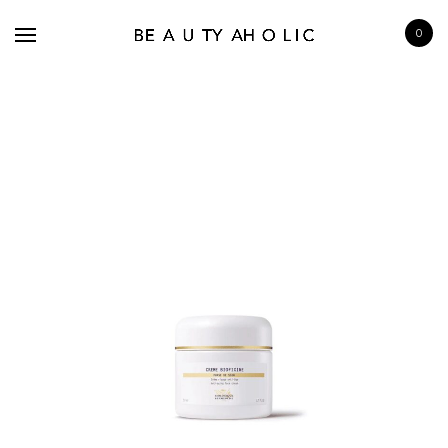
0
BRANDS
SKINCARE
MAKE UP
BATH & BODY
HAIRCARE
FRAGRANCE