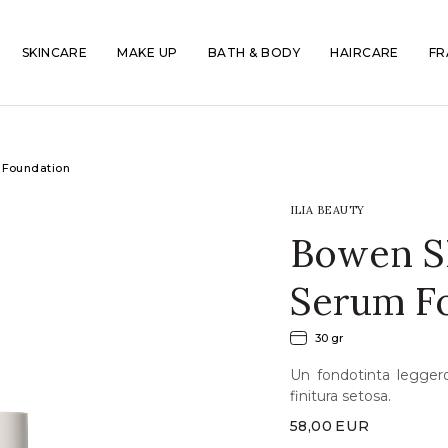
SKINCARE
MAKE UP
BATH & BODY
HAIRCARE
FR
 Foundation
ILIA BEAUTY
Bowen SF
Serum F
30 gr
Un fondotinta legger
finitura setosa.
58,00
EUR