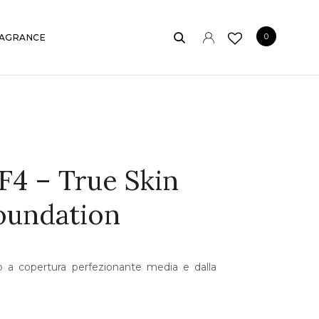
0
AGRANCE
4 – True Skin
oundation
o a copertura perfezionante media e dalla