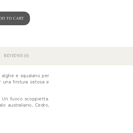
DD TO CART
REVIEWS (0)
i alghe e squalano per
er una finitura setosa e
. Un fuoco scoppietta.
lo australiano, Cedro,