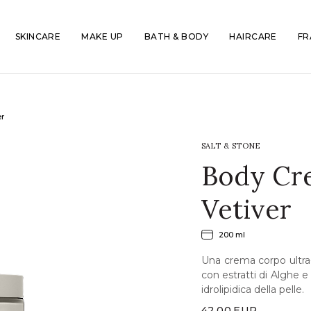
SKINCARE
MAKE UP
BATH & BODY
HAIRCARE
FR
er
SALT & STONE
Body Cre
Vetiver
200 ml
Una crema corpo ultra-
con estratti di Alghe e 
idrolipidica della pelle.
42,00
EUR