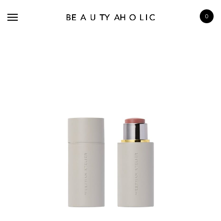
0
BRANDS
SKINCARE
MAKE UP
BATH & BODY
HAIRCARE
FRAGRANCE