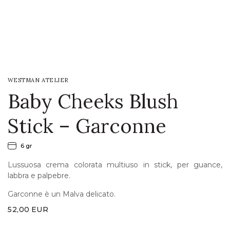
LOGIN
WISHLIST
WESTMAN ATELIER
ENG
Baby Cheeks Blush
Stick – Garconne
6 gr
Lussuosa crema colorata multiuso in stick, per guance,
labbra e palpebre.
Garconne è un Malva delicato.
52,00
EUR