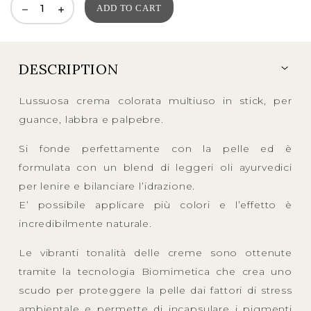
ADD TO CART
DESCRIPTION
Lussuosa crema colorata multiuso in stick, per
guance, labbra e palpebre.
Si fonde perfettamente con la pelle ed è
formulata con un blend di leggeri oli ayurvedici
per lenire e bilanciare l’idrazione.
E’ possibile applicare più colori e l’effetto è
incredibilmente naturale.
Le vibranti tonalità delle creme sono ottenute
tramite la tecnologia Biomimetica che crea uno
scudo per proteggere la pelle dai fattori di stress
ambientale e permette di incapsulare i pigmenti