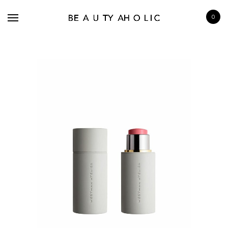
0
BRANDS
SKINCARE
MAKE UP
BATH & BODY
HAIRCARE
FRAGRANCE