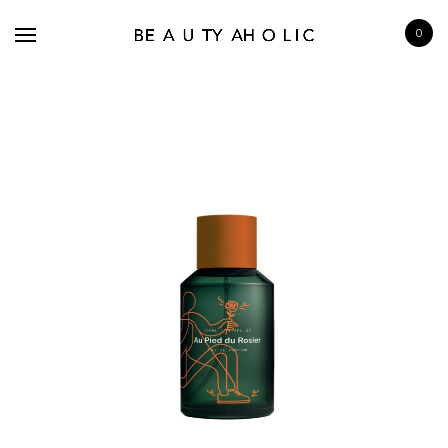
0
BRANDS
SKINCARE
MAKE UP
BATH & BODY
HAIRCARE
FRAGRANCE