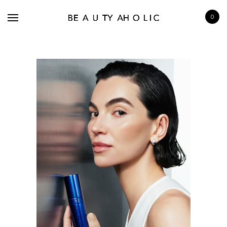
0
BRANDS
SKINCARE
MAKE UP
BATH & BODY
HAIRCARE
FRAGRANCE