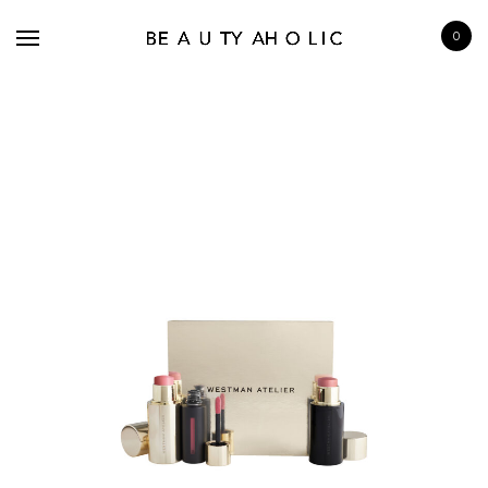
0
BRANDS
SKINCARE
MAKE UP
BATH & BODY
HAIRCARE
FRAGRANCE