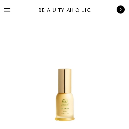
0
BRANDS
SKINCARE
MAKE UP
BATH & BODY
HAIRCARE
FRAGRANCE