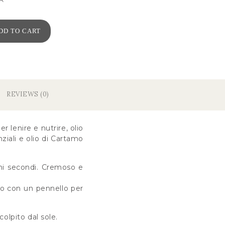
DD TO CART
REVIEWS (0)
r lenire e nutrire, olio
nziali e olio di Cartamo
ochi secondi. Cremoso e
a o con un pennello per
olpito dal sole.