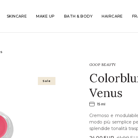
SKINCARE
MAKE UP
BATH & BODY
HAIRCARE
FR
us
GOOP BEAUTY
Colorblu
Sale
Venus
15 ml
Cremoso e modulabile 
modo più semplice pe
splendide tonalità trasp
24,00
EUR
41,00
EU