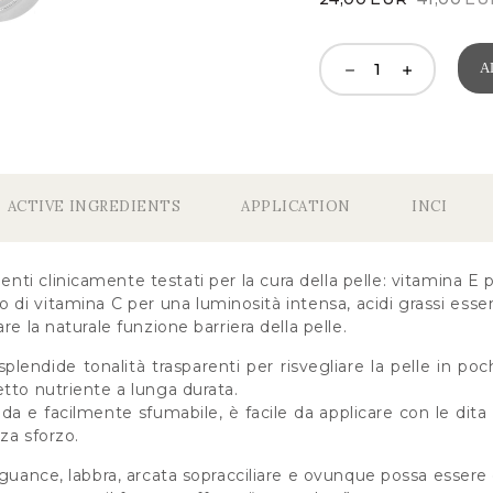
Original
Current
price
price
was:
is:
A
41,00EUR.
24,00EUR.
ACTIVE INGREDIENTS
APPLICATION
INCI
nti clinicamente testati per la cura della pelle: vitamina E pe
co di vitamina C per una luminosità intensa, acidi grassi esse
re la naturale funzione barriera della pelle.
splendide tonalità trasparenti per risvegliare la pelle in p
tto nutriente a lunga durata.
uda e facilmente sfumabile, è facile da applicare con le dit
za sforzo.
 guance, labbra, arcata sopracciliare e ovunque possa essere c