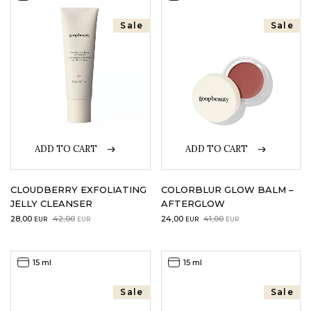
Sale
Sale
ADD TO CART
ADD TO CART
CLOUDBERRY EXFOLIATING
COLORBLUR GLOW BALM –
JELLY CLEANSER
AFTERGLOW
Original
Current
Original
Current
28,00
42,00
24,00
41,00
EUR
EUR
EUR
EUR
price
price
price
price
was:
is:
was:
is:
42,00EUR.
28,00EUR.
41,00EUR.
24,00EUR.
15 ml
15 ml
Sale
Sale