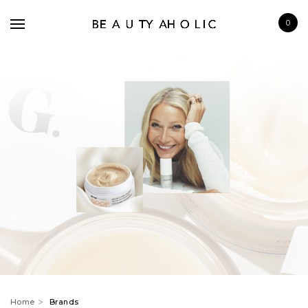
0
BRANDS
SKINCARE
MAKE UP
BATH & BODY
HAIRCARE
FRAGRANCE
Home
Brands