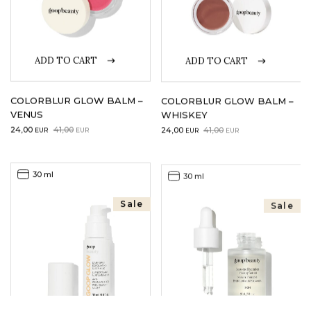
ADD TO CART
ADD TO CART
COLORBLUR GLOW BALM –
COLORBLUR GLOW BALM –
VENUS
WHISKEY
Original
Current
Original
Current
24,00
41,00
24,00
41,00
EUR
EUR
EUR
EUR
price
price
price
price
was:
is:
was:
is:
41,00EUR.
24,00EUR.
41,00EUR.
24,00EUR.
30 ml
30 ml
Sale
Sale