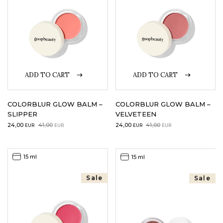
ADD TO CART
ADD TO CART
COLORBLUR GLOW BALM –
COLORBLUR GLOW BALM –
SLIPPER
VELVETEEN
Original
Current
Original
Current
24,00
41,00
24,00
41,00
EUR
EUR
EUR
EUR
price
price
price
price
was:
is:
was:
is:
41,00EUR.
24,00EUR.
41,00EUR.
24,00EUR.
15 ml
15 ml
Sale
Sale