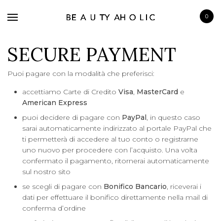
0
SECURE PAYMENT
Puoi pagare con la modalità che preferisci:
accettiamo Carte di Credito
Visa
,
MasterCard
e
BRANDS
American
Express
SKINCARE
puoi decidere di pagare con
PayPal
, in questo caso
sarai automaticamente indirizzato al portale PayPal che
MAKE UP
ti permetterà di accedere al tuo conto o registrarne
uno nuovo per procedere con l’acquisto. Una volta
BATH & BODY
confermato il pagamento, ritornerai automaticamente
HAIRCARE
sul nostro sito
FRAGRANCE
se scegli di pagare con
Bonifico Bancario
, riceverai i
dati per effettuare il bonifico direttamente nella mail di
conferma d’ordine