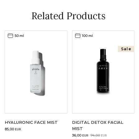
Related Products
50 ml
100 ml
Sale
HYALURONIC FACE MIST
DIGITAL DETOX FACIAL
MIST
85,00
EUR
Original
Current
36,00
74,00
EUR
EUR