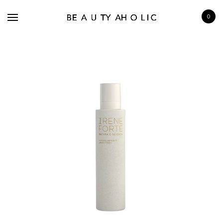
0
BRANDS
SKINCARE
MAKE UP
BATH & BODY
HAIRCARE
FRAGRANCE