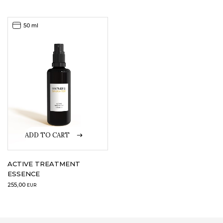
price
price
was:
is:
74,00EUR.
36,00EUR.
50 ml
ADD TO CART
ACTIVE TREATMENT
ESSENCE
255,00
EUR