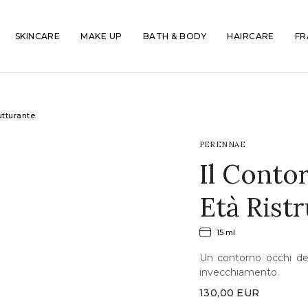
SKINCARE
MAKE UP
BATH & BODY
HAIRCARE
FR
utturante
PERENNAE
Il Conto
Età Rist
15 ml
Un contorno occhi de
invecchiamento.
130,00
EUR