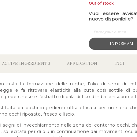
Out of stock
Vuoi essere avvis
nuovo disponibile?
INFORMAMI
ACTIVE INGREDIENTS
APPLICATION
INCI
ntrasta la formazione delle rughe, l’olio di semi di cot
otegge e fa ritrovare elasticità alla cute così sottile di 
 il pepe cinese e l’estratto di pala di fico d’india leniscono e 
ituita da pochi ingredienti ultra efficaci per un siero che
rno occhi riposato, fresco e liscio.
 segni di invecchiamento nella zona del contorno occhi, ch
o, sollecitata per di più in continuazione dai movimenti oculari