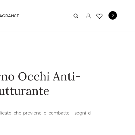
0
AGRANCE
rno Occhi Anti-
rutturante
licato che previene e combatte i segni di