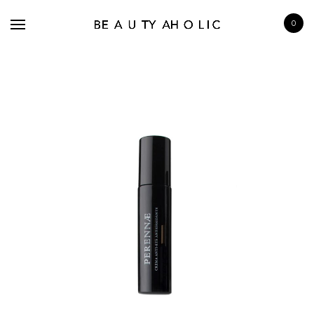
0
BRANDS
SKINCARE
MAKE UP
BATH & BODY
HAIRCARE
FRAGRANCE