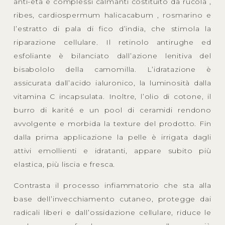
anti-età e complessi calmanti costituito da rucola ,
ribes, cardiospermum halicacabum , rosmarino e
l’estratto di pala di fico d’india, che stimola la
riparazione cellulare. Il retinolo antirughe ed
esfoliante è bilanciato dall’azione lenitiva del
bisabololo della camomilla. L’idratazione è
assicurata dall’acido ialuronico, la luminosità dalla
vitamina C incapsulata. Inoltre, l’olio di cotone, il
burro di karité e un pool di ceramidi rendono
avvolgente e morbida la texture del prodotto. Fin
dalla prima applicazione la pelle è irrigata dagli
attivi emollienti e idratanti, appare subito più
elastica, più liscia e fresca.
Contrasta il processo infiammatorio che sta alla
base dell’invecchiamento cutaneo, protegge dai
radicali liberi e dall’ossidazione cellulare, riduce le