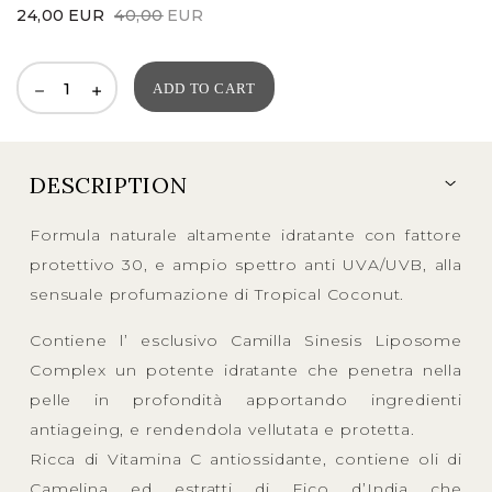
Original
Current
24,00
EUR
40,00
EUR
price
price
was:
is:
ADD TO CART
40,00EUR.
24,00EUR.
DESCRIPTION
Formula naturale altamente idratante con fattore
protettivo 30, e ampio spettro anti UVA/UVB, alla
sensuale profumazione di Tropical Coconut.
Contiene l’ esclusivo Camilla Sinesis Liposome
Complex un potente idratante che penetra nella
pelle in profondità apportando ingredienti
antiageing, e rendendola vellutata e protetta.
Ricca di Vitamina C antiossidante, contiene oli di
Camelina ed estratti di Fico d’India che