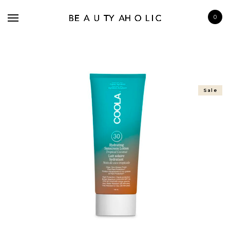
0
Sale
BRANDS
SKINCARE
MAKE UP
BATH & BODY
HAIRCARE
FRAGRANCE