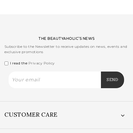
price
price
was:
is:
40,00EUR.
26,00EUR.
THE BEAUTYAHOLIC’S NEWS
Subscribe to the Newsletter to receive updates on news, events and
exclusive promotions
I read the
Privacy Policy
CUSTOMER CARE