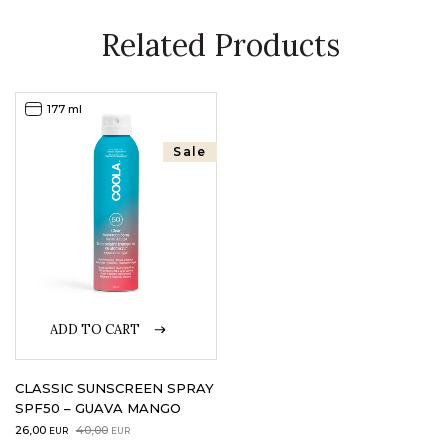
Related Products
177 ml
Sale
ADD TO CART
CLASSIC SUNSCREEN SPRAY
SPF50 – GUAVA MANGO
Original
Current
26,00
40,00
EUR
EUR