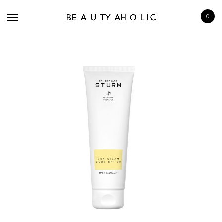
0
BRANDS
SKINCARE
MAKE UP
BATH & BODY
HAIRCARE
FRAGRANCE