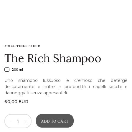
LOGIN
WISHLIST
AUGUSTINUS BADER
ENG
The Rich Shampoo
200 ml
Uno shampoo lussuoso e cremoso che deterge
delicatamente e nutre in profondità i capelli secchi e
danneggiati senza appesantirli.
60,00
EUR
ADD TO CART