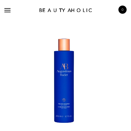
0
BRANDS
SKINCARE
MAKE UP
BATH & BODY
HAIRCARE
FRAGRANCE