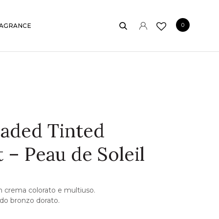
0
AGRANCE
aded Tinted
 – Peau de Soleil
n crema colorato e multiuso.
ldo bronzo dorato.