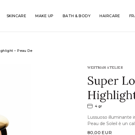
SKINCARE
MAKE UP
BATH & BODY
HAIRCARE
FR
ghlight – Peau De
WESTMAN ATELIER
Super Lo
Highlight
4 gr
Lussuoso illuminante i
Peau de Soleil è un ca
80,00
EUR