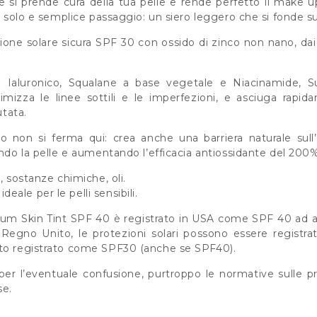
 si prende cura della tua pelle e rende perfetto il make 
n solo e semplice passaggio: un siero leggero che si fonde sul
ione solare sicura SPF 30 con ossido di zinco non nano, da
 Ialuronico, Squalane a base vegetale e Niacinamide, 
imizza le linee sottili e le imperfezioni, e asciuga rap
utata.
 non si ferma qui: crea anche una barriera naturale sull’
ando la pelle e aumentando l’efficacia antiossidante del 200%
, sostanze chimiche, oli.
ale per le pelli sensibili.
um Skin Tint SPF 40 è registrato in USA come SPF 40 ad a
Regno Unito, le protezioni solari possono essere registr
ato registrato come SPF30 (anche se SPF40).
per l’eventuale confusione, purtroppo le normative sulle pro
se.