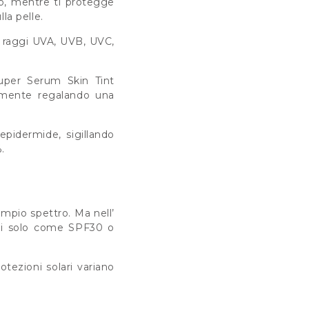
up, mentre ti protegge
la pelle.
i raggi UVA, UVB, UVC,
Super Serum Skin Tint
idamente regalando una
epidermide, sigillando
.
mpio spettro. Ma nell’
ati solo come SPF30 o
tezioni solari variano