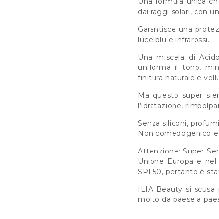
Una formula unica che
dai raggi solari, con u
Garantisce una protez
luce blu e infrarossi.
Una miscela di Acido
uniforma il tono, min
finitura naturale e vell
Ma questo super siero
l’idratazione, rimpolp
Senza siliconi, profumi
Non comedogenico e ide
Attenzione: Super Ser
Unione Europa e nel 
SPF50, pertanto è st
ILIA Beauty si scusa 
molto da paese a pae