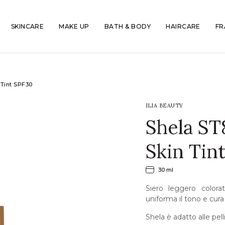
SKINCARE
MAKE UP
BATH & BODY
HAIRCARE
FR
 Tint SPF30
ILIA BEAUTY
Shela ST
Skin Tin
30 ml
Siero leggero colora
uniforma il tono e cura 
Shela è adatto alle pel