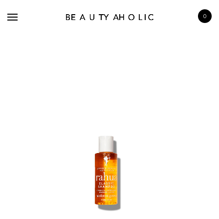
0
BRANDS
SKINCARE
MAKE UP
BATH & BODY
HAIRCARE
FRAGRANCE