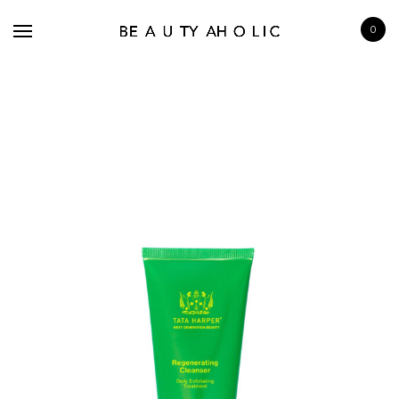
0
BRANDS
SKINCARE
MAKE UP
BATH & BODY
HAIRCARE
FRAGRANCE