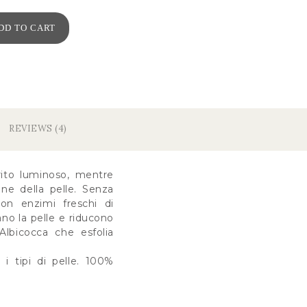
DD TO CART
REVIEWS (4)
orito luminoso, mentre
one della pelle. Senza
con enzimi freschi di
ano la pelle e riducono
Albicocca che esfolia
 i tipi di pelle. 100%