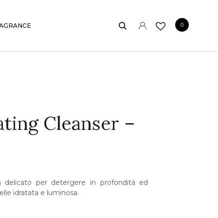
0
AGRANCE
ting Cleanser –
a delicato per detergere in profondità ed
pelle idratata e luminosa.