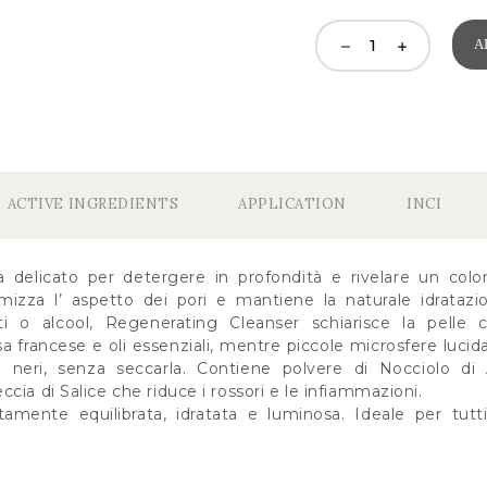
A
ACTIVE INGREDIENTS
APPLICATION
INCI
a delicato per detergere in profondità e rivelare un col
nimizza l’ aspetto dei pori e mantiene la naturale idratazi
i o alcool, Regenerating Cleanser schiarisce la pelle 
a francese e oli essenziali, mentre piccole microsfere lucid
 neri, senza seccarla. Contiene polvere di Nocciolo di 
cia di Salice che riduce i rossori e le infiammazioni.
amente equilibrata, idratata e luminosa. Ideale per tutti