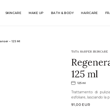
SKINCARE
MAKE UP
BATH & BODY
HAIRCARE
FR
anser – 125 Ml
TATA HARPER SKINCARE
Regenera
125 ml
125 ml
Trattamento di pulizi
esfoliare, lasciando la 
91,00
EUR