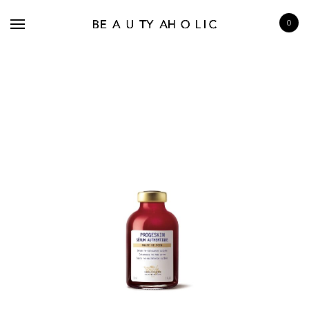
0
BRANDS
SKINCARE
MAKE UP
BATH & BODY
HAIRCARE
FRAGRANCE