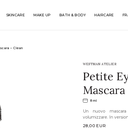
SKINCARE
MAKE UP
BATH & BODY
HAIRCARE
FR
scara – Clean
WESTMAN ATELIER
Petite E
Mascara 
8 ml
Un nuovo mascara u
volumizzare. In version
28,00
EUR