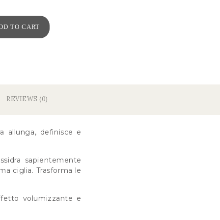
DD TO CART
REVIEWS (0)
 allunga, definisce e
essidra sapientemente
ma ciglia. Trasforma le
ffetto volumizzante e