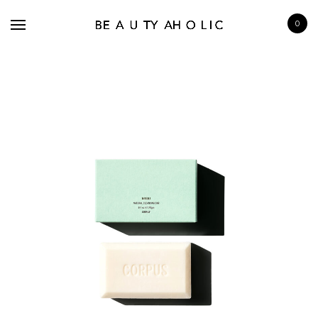
0
BRANDS
SKINCARE
MAKE UP
BATH & BODY
HAIRCARE
FRAGRANCE