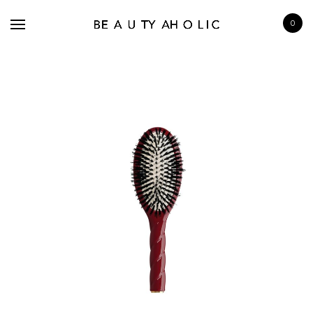
0
BRANDS
SKINCARE
MAKE UP
BATH & BODY
HAIRCARE
FRAGRANCE