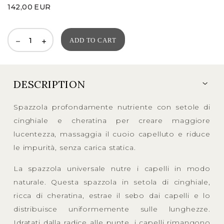
142,00
EUR
ADD TO CART
DESCRIPTION
Spazzola profondamente nutriente con setole di
cinghiale e cheratina per creare maggiore
lucentezza, massaggia il cuoio capelluto e riduce
le impurità, senza carica statica.
La spazzola universale nutre i capelli in modo
naturale. Questa spazzola in setola di cinghiale,
ricca di cheratina, estrae il sebo dai capelli e lo
distribuisce uniformemente sulle lunghezze.
Idratati dalla radice alle punte, i capelli rimangono