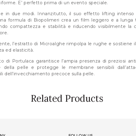
niforme. E’ perfetto prima di un evento speciale.
ce in due modi. Innanzitutto, il suo effetto lifting intens
 una formula di Biopolimeri crea un film leggero e a lunga t
ndo compattezza e stabilità e riducendo visibilmente la 
ore.
, l’estratto di Microalghe rimpolpa le rughe e sostiene il c
 ed elasticità.
o di Portulaca garantisce l’ampia presenza di preziosi anti
 della pelle e protegge le membrane sensibili dall’attacc
ili dell’invecchiamento precoce sulla pelle.
Related Products
NY
FOLLOW US