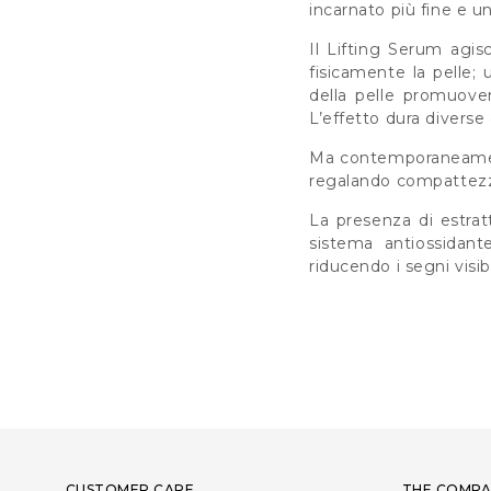
incarnato più fine e u
Il Lifting Serum agis
fisicamente la pelle;
della pelle promuove
L’effetto dura diverse 
Ma contemporaneamente
regalando compattezza
La presenza di estratt
sistema antiossidante
riducendo i segni visib
CUSTOMER CARE
THE COMPA