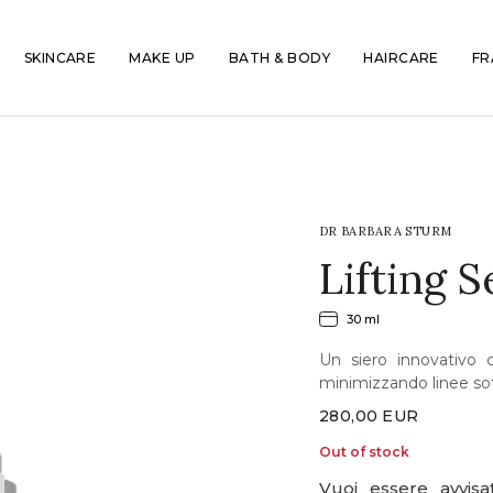
SKINCARE
MAKE UP
BATH & BODY
HAIRCARE
FR
DR BARBARA STURM
Lifting 
30 ml
Un siero innovativo 
minimizzando linee sott
280,00
EUR
Out of stock
Vuoi essere avvis