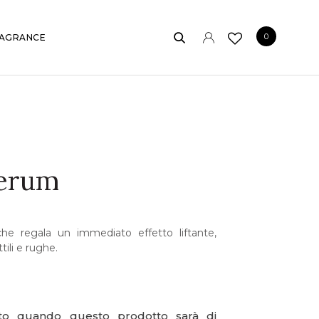
0
AGRANCE
Serum
che regala un immediato effetto liftante,
ili e rughe.
ato quando questo prodotto sarà di