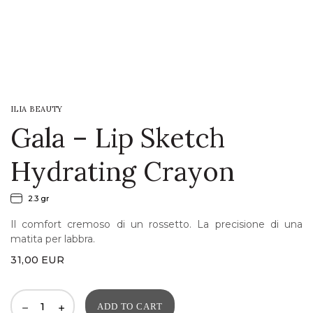
LOGIN
WISHLIST
ILIA BEAUTY
ENG
Gala – Lip Sketch
Hydrating Crayon
2.3 gr
Il comfort cremoso di un rossetto. La precisione di una
matita per labbra.
31,00
EUR
ADD TO CART