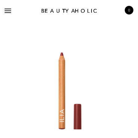
0
BRANDS
SKINCARE
MAKE UP
BATH & BODY
HAIRCARE
FRAGRANCE