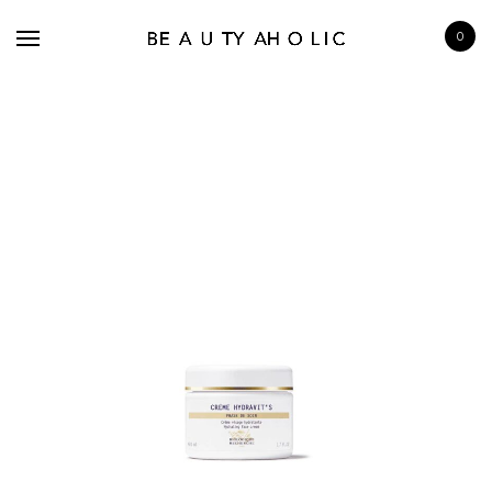
0
BRANDS
SKINCARE
MAKE UP
BATH & BODY
HAIRCARE
FRAGRANCE